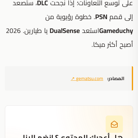
على توسع التعاونات؛ إذا نجحت
DLC
، ستصعد
إلى قمم
PSN
. خطوة رؤيوية من
Gameduchy
استعد
DualSense
يا طيارين. 2026
أصبح أكثر ميكا.
المصادر:
gematsu.com
↗
هل أعجبك المحتوى؟ انضم إلينا