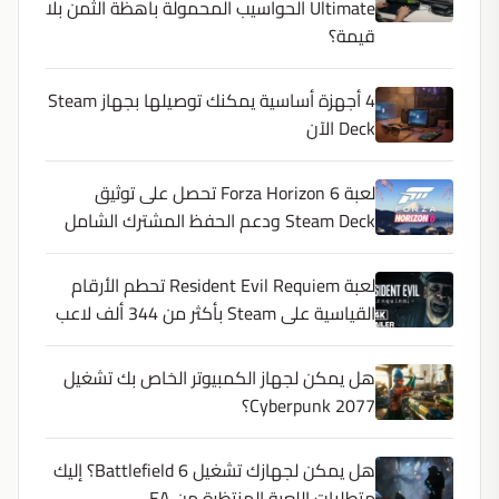
Ultimate الحواسيب المحمولة باهظة الثمن بلا
قيمة؟
4 أجهزة أساسية يمكنك توصيلها بجهاز Steam
Deck الآن
لعبة Forza Horizon 6 تحصل على توثيق
Steam Deck ودعم الحفظ المشترك الشامل
لعبة Resident Evil Requiem تحطم الأرقام
القياسية على Steam بأكثر من 344 ألف لاعب
هل يمكن لجهاز الكمبيوتر الخاص بك تشغيل
Cyberpunk 2077؟
هل يمكن لجهازك تشغيل Battlefield 6؟ إليك
متطلبات اللعبة المنتظرة من EA