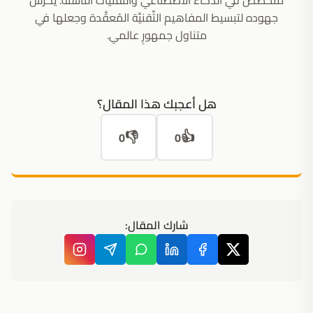
مُتخصِّص في الذكاء الاصطناعي والتِّقنيات الناشئة. يُكرِّس
جهوده لتبسيط المفاهيم التِّقنيَّة المُعقَّدة وجعلها في
متناول جمهورٍ عالمي.
هل أعجبك هذا المقال؟
👎
👍
0
0
شارك المقال: