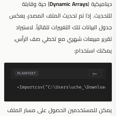
ديناميكية (
Dynamic Arrays
) حية وقابلة
للتحديث. إذا تم تحديث الملف المصدر، يعكس
جدول البيانات تلك التغييرات تلقائياً. لاستيراد
تقرير مبيعات شهري مع تخطي صف الرأس،
يمكنك استخدام:
PLAINTEXT
نسخ
=Importcsv("C:\Users\uche_\Downloads\S
يمكن للمستخدمين الحصول على مسار الملف