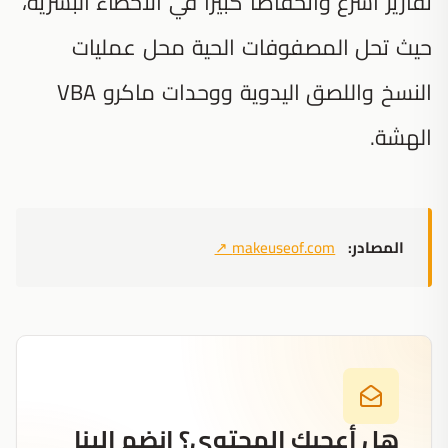
تقارير أسرع وانخفاضاً كبيراً في الأخطاء البشرية،
حيث تحل المصفوفات الحية محل عمليات
النسخ واللصق اليدوية ووحدات ماكرو VBA
الهشة.
المصادر:
makeuseof.com
↗
هل أعجبك المحتوى؟ انضم إلينا