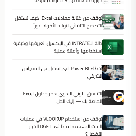
حرارية مذهلة في 5 خطوات بسيطة
توقف عن كتابة معادلات Excel: كيف تستغل
التصحيح التلقائي لتوليد الأكواد فوراً
دالة الـINTRATE في الإكسيل: تعريفها وكيفية
استخدامها وأمثلة عملية
أخطاء Power BI التي تفشل في المقياس
الشركي
التنسيق اللوني اليدوي يدمر جداول Excel
الخاصة بك — إليك الحل
توقف عن استخدام VLOOKUP في عمليات
البحث المعقدة: لماذا تُعد DGET الخيار
الأفضل؟