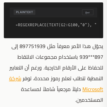
PLAINTEXT
نسخ
=REGEXREPLACE(TEXT(G2:G100,"0"), "(\d{
يحوّل هذا الأمر معرفاً مثل 897751939 إلى
897***939 باستخدام مجموعات الالتقاط
للحفاظ على الأرقام الخارجية. ورغم أن التعابير
النمطية تتطلب تعلم رموز محددة، توفر
شركة
Microsoft
دليلاً مرجعياً شاملاً لمساعدة
المستخدمين.