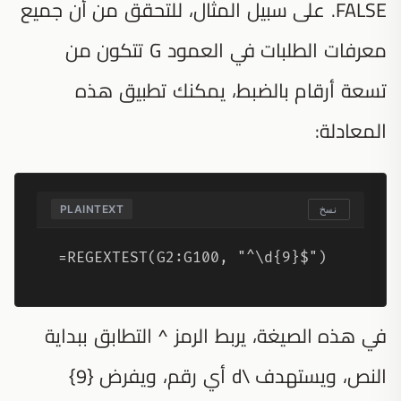
FALSE. على سبيل المثال، للتحقق من أن جميع
معرفات الطلبات في العمود G تتكون من
تسعة أرقام بالضبط، يمكنك تطبيق هذه
المعادلة:
PLAINTEXT
نسخ
=REGEXTEST(G2:G100, "^\d{9}$")
في هذه الصيغة، يربط الرمز ^ التطابق ببداية
النص، ويستهدف \d أي رقم، ويفرض {9}