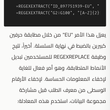
=REGEXEXTRACT("ID_897751939-EU", "[A-Z]
=REGEXEXTRACT("G2:G100", "[A-Z]{2}$")
يعزل هذا الأمر "EU" من خلال مطابقة حرفين
كبيرين بالضبط في نهاية السلسلة. أخيراً، تتيح
وظيفة REGEXREPLACE للمستخدمين تبديل
الأنماط المتطابقة، وهو أمر فعال للغاية
لإخفاء المعلومات الحساسة. لإخفاء الأرقام
الوسطى من معرف الطلب قبل مشاركة
مجموعة البيانات، استخدم هذه المعادلة: