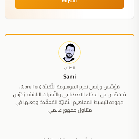
اشتراك
الكاتب
Sami
مُؤسِّس ورئيس تحرير الموسوعة التِّقنيَّة (CoreITen)،
مُتخصِّص في الذكاء الاصطناعي والتِّقنيات الناشئة. يُكرِّس
جهوده لتبسيط المفاهيم التِّقنيَّة المُعقَّدة وجعلها في
متناول جمهورٍ عالمي.