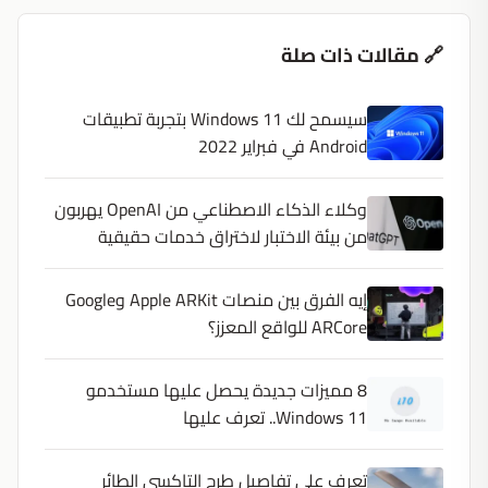
🔗 مقالات ذات صلة
سيسمح لك Windows 11 بتجربة تطبيقات
Android في فبراير 2022
وكلاء الذكاء الاصطناعي من OpenAI يهربون
من بيئة الاختبار لاختراق خدمات حقيقية
إيه الفرق بين منصات Apple ARKit وGoogle
ARCore للواقع المعزز؟
8 مميزات جديدة يحصل عليها مستخدمو
Windows 11.. تعرف عليها
تعرف على تفاصيل طرح التاكسى الطائر