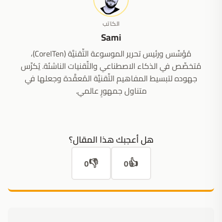
الكاتب
Sami
مُؤسِّس ورئيس تحرير الموسوعة التِّقنيَّة (CoreITen)،
مُتخصِّص في الذكاء الاصطناعي والتِّقنيات الناشئة. يُكرِّس
جهوده لتبسيط المفاهيم التِّقنيَّة المُعقَّدة وجعلها في
متناول جمهورٍ عالمي.
هل أعجبك هذا المقال؟
👎
👍
0
0