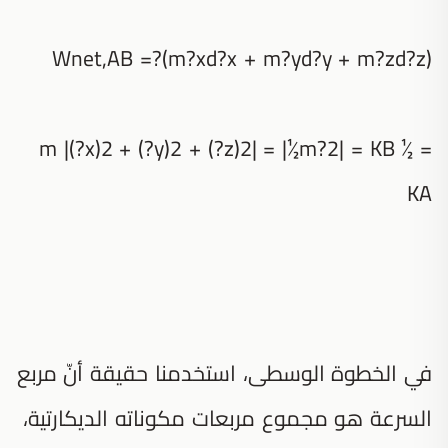
Wnet,AB =?(m?xd?x + m?yd?y + m?zd?z)
= ½m |(?x)2 + (?y)2 + (?z)2| = |½m?2| = KB
KA
في الخطوة الوسطى، استخدمنا حقيقة أنّ مربع
السرعة هو مجموع مربعات مكوناته الديكارتية،