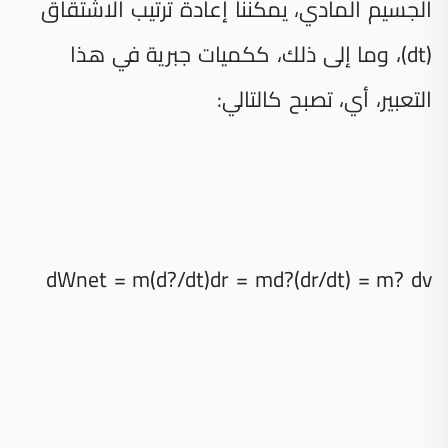
الجسيم المادي، يمكننا إعادة ترتيب الاشتقاق
(dt)، وما إلى ذلك، ككميات جبرية في هذا
التعبير، أي، تصبح كالتالي:
dWnet = m(d?/dt)dr = md?(dr/dt) = m? dv