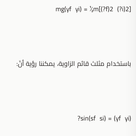
mg(yf yi) = ½m[(?f)2 (?i)2]
باستخدام مثلث قائم الزاوية، يمكننا رؤية أنّ:
(yf yi) = (sf si)sin?