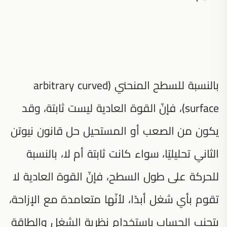
بالنسبة للسطح المنحني (arbitrary curved
surface)، فإنّ القوة العادية ليست ثابتة، وقد
يكون من الصعب أو المستحيل حل قانون نيوتن
الثاني تحليليًا، سواء كانت ثابتة أم لا، بالنسبة
للحركة على طول السطح، فإنّ القوة العادية لا
تقوم بأي شغل أبدًا، لأنّها متعامدة مع الإزاحة،
يتجنب الحساب باستخدام نظرية الشغل والطاقة