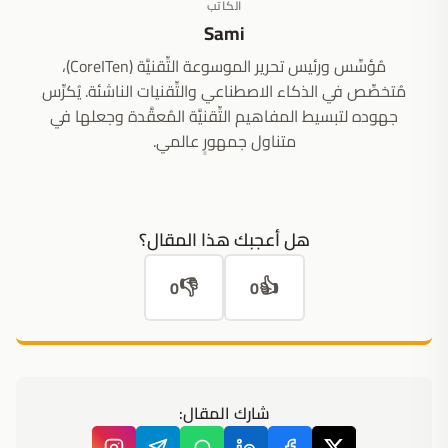
الكاتب
Sami
مُؤسِّس ورئيس تحرير الموسوعة التِّقنيَّة (CoreITen)،
مُتخصِّص في الذكاء الاصطناعي والتِّقنيات الناشئة. يُكرِّس
جهوده لتبسيط المفاهيم التِّقنيَّة المُعقَّدة وجعلها في
متناول جمهورٍ عالمي.
هل أعجبك هذا المقال؟
👎
👍
0
0
شارك المقال: