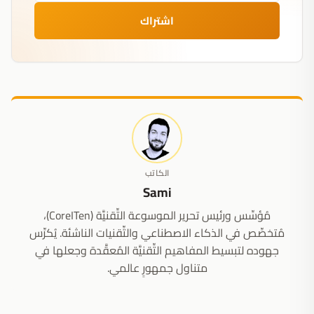
اشتراك
الكاتب
Sami
مُؤسِّس ورئيس تحرير الموسوعة التِّقنيَّة (CoreITen)،
مُتخصِّص في الذكاء الاصطناعي والتِّقنيات الناشئة. يُكرِّس
جهوده لتبسيط المفاهيم التِّقنيَّة المُعقَّدة وجعلها في
متناول جمهورٍ عالمي.