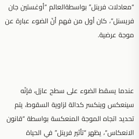
“معادلات فرينل” بواسطةالعالم “أوغستين جان
فريسنل”، كان أول من فهم أنّ الضوء عبارة عن
موجة عرضية.
عندما يسقط الضوء على سطح عازل، فإنّه
سينعكس وينكسر كدالة لزاوية السقوط، يتم
تحديد اتجاه الموجة المنعكسة بواسطة “قانون
الانعكاس“، يظهر “تأثير فرينل” في الحياة