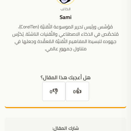
الكاتب
Sami
مُؤسِّس ورئيس تحرير الموسوعة التِّقنيَّة (CoreITen)،
مُتخصِّص في الذكاء الاصطناعي والتِّقنيات الناشئة. يُكرِّس
جهوده لتبسيط المفاهيم التِّقنيَّة المُعقَّدة وجعلها في
متناول جمهورٍ عالمي.
هل أعجبك هذا المقال؟
👎
👍
0
0
شارك المقال: