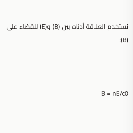
نستخدم العلاقة أدناه بين (B) و(E) للقضاء على
(B):
B = nE/c0