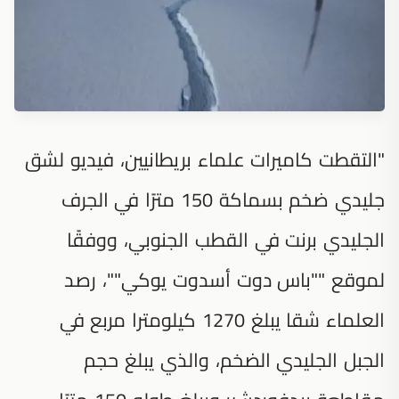
"التقطت كاميرات علماء بريطانيين، فيديو لشق
جليدي ضخم بسماكة 150 مترًا في الجرف
الجليدي برنت في القطب الجنوبي، ووفقًا
لموقع ""باس دوت أسدوت يوكي""، رصد
العلماء شقا يبلغ 1270 كيلومترا مربع في
الجبل الجليدي الضخم، والذي يبلغ حجم