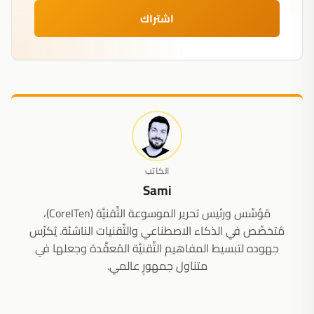
اشتراك
الكاتب
Sami
مُؤسِّس ورئيس تحرير الموسوعة التِّقنيَّة (CoreITen)،
مُتخصِّص في الذكاء الاصطناعي والتِّقنيات الناشئة. يُكرِّس
جهوده لتبسيط المفاهيم التِّقنيَّة المُعقَّدة وجعلها في
متناول جمهورٍ عالمي.