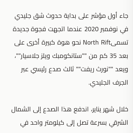
جاء أول مؤشر على بداية حدوث شق جليدي
في نوفمبر 2020 عندما اتجهت فجوة جديدة
تسمىNorth Rift نحو هوة كبيرة أخرى على
بعد 35 كم من ""ستانكومبك ويلز جلاسيار""،
ويعد ""نورث ريفت"" ثالث صدع رئيسي عبر
الجرف الجليدي.
خلال شهر يناير، اندفع هذا الصدع إلى الشمال
الشرقي بسرعة تصل إلى كيلومتر واحد في