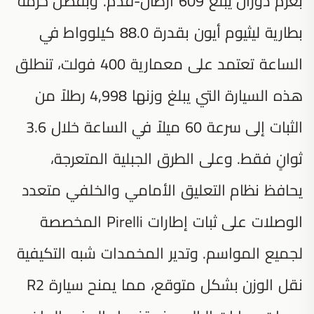
بعزم دوران يبلغ 609 أرطال-قدم. وبفضل حزمة
بطارية ليثيوم أيون بقدرة 88.0 كيلوواط في
الساعة تعتمد على معمارية 400 فولت، تنطلق
هذه السيارة التي يبلغ وزنها 4,998 رطلاً من
الثبات إلى سرعة 60 ميلاً في الساعة خلال 3.6
ثوانٍ فقط. وعلى الطرق الجبلية المتعرجة،
يحافظ نظام التعليق الأمامي والخلفي متعدد
الوصلات على ثبات إطارات Pirelli المخصصة
لجميع المواسم. وتدير المخمدات شبه التكيفية
نقل الوزن بشكل متوقع، مما يمنح سيارة R2