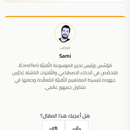
الكاتب
Sami
مُؤسِّس ورئيس تحرير الموسوعة التِّقنيَّة (CoreITen)،
مُتخصِّص في الذكاء الاصطناعي والتِّقنيات الناشئة. يُكرِّس
جهوده لتبسيط المفاهيم التِّقنيَّة المُعقَّدة وجعلها في
متناول جمهورٍ عالمي.
هل أعجبك هذا المقال؟
👎
👍
0
0