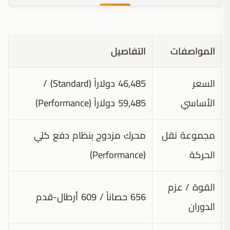
المواصفات
التفاصيل
السعر
46,485 دولاراً (Standard) /
الأساسي
59,485 دولاراً (Performance)
مجموعة نقل
محرك مزدوج بنظام دفع كلي
الحركة
(Performance)
القوة / عزم
656 حصاناً / 609 أرطال-قدم
الدوران