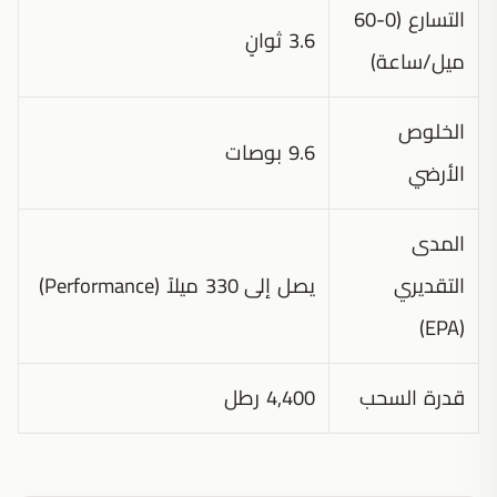
التسارع (0-60
3.6 ثوانٍ
ميل/ساعة)
الخلوص
9.6 بوصات
الأرضي
المدى
التقديري
يصل إلى 330 ميلاً (Performance)
(EPA)
قدرة السحب
4,400 رطل