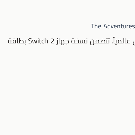
The Adventures 
(لأجهزة PS5 وSwitch 2) - تنطلق عالمياً. تتضمن نسخة جهاز Switch 2 بطاقة