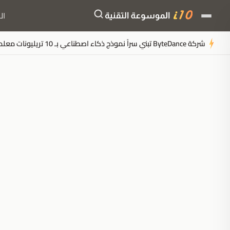
ال
شركة ByteDance تبني سراً نموذج ذكاء اصطناعي بـ 10 تريليونات معلمة لسحق Anthropic
ملخَّص المقال
مُولَّد بالذكاء الاصطناعي
مدعوم بالذكاء الاصطناعي