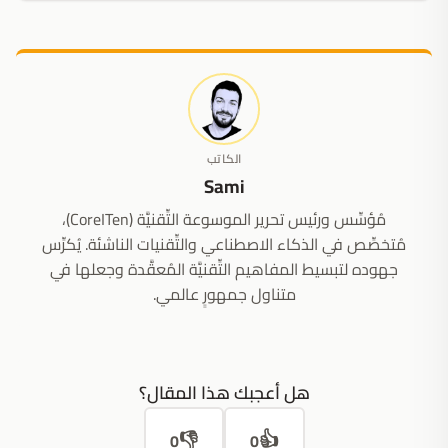
الكاتب
Sami
مُؤسِّس ورئيس تحرير الموسوعة التِّقنيَّة (CoreITen)،
مُتخصِّص في الذكاء الاصطناعي والتِّقنيات الناشئة. يُكرِّس
جهوده لتبسيط المفاهيم التِّقنيَّة المُعقَّدة وجعلها في
متناول جمهورٍ عالمي.
هل أعجبك هذا المقال؟
👎
👍
0
0