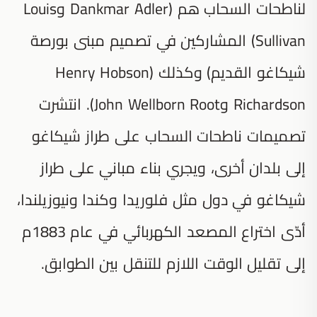
لناطحات السحاب هم (Dankmar Adler وLouis
Sullivan) المشاركين في تصميم مبنى بورصة
شيكاغو القديم) وكذلك (Henry Hobson
Richardson وJohn Wellborn Root). انتشرت
تصميمات ناطحات السحاب على طراز شيكاغو
إلى بلدان أخرى، ويجري بناء مباني على طراز
شيكاغو في دول مثل فلوريدا وكندا ونيوزيلندا،
أدّى اختراع المصعد الكهربائي في عام 1883م
إلى تقليل الوقت اللازم للتنقل بين الطوابق.