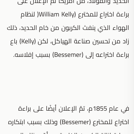
الحديد والفولاذ، من أمريكا تم الإعلان على
براءة اختراع للمخترع (William Kelly( لنظام
الهواء الذي ينفث الكربون من خام الحديد، ذلك
زاد من تحسين صناعة الهياكل، لكن (Kelly) باع
براءة اختراعه إلى (Bessemer) بسبب إفلاسه.
في عام 1855م، تمّ الإعلان أيضًا على براءة
اختراع للمخترع (Bessemer) وذلك بسبب ابتكاره