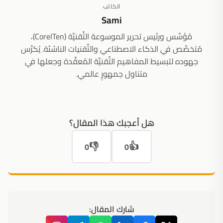
الكاتب
Sami
مُؤسِّس ورئيس تحرير الموسوعة التِّقنيَّة (CoreITen)،
مُتخصِّص في الذكاء الاصطناعي والتِّقنيات الناشئة. يُكرِّس
جهوده لتبسيط المفاهيم التِّقنيَّة المُعقَّدة وجعلها في
متناول جمهورٍ عالمي.
هل أعجبك هذا المقال؟
👎
👍
0
0
شارك المقال: