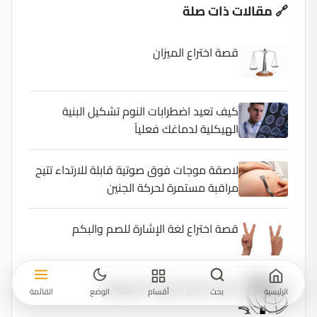
🔗 مقالات ذات صلة
قصة اختراع الميزان
كيف تعيد اضطرابات النوم تشكيل البنية
الهيكلية لدماغك فعلياً
لاصقة موجات فوق صوتية قابلة للارتداء تتيح
مراقبة مستمرة لحركة الجنين
قصة اختراع لغة الإشارة للصم والبكم
قصة اختراع المروحة الكهربائية
الرئيسية
بحث
أقسام
الوضع
القائمة