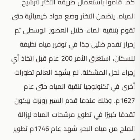
كما قاموا باستعمال طريقة التخثر لترشيح
المياه. يتضمن التخثر وضع مواد كيميائية حتى
تقوم بتنقية الماء. خلال العصور الوسطى تم
إحراز تقدم ضئيل جدًا في توفير مياه نظيفة
للسكان، استغرق الأمر 200 عام قبل اتخاذ أي
إجراء لحل المشكلة. لم يشهد العالم تطورات
أخرى في تكنولوجيا تنقية المياه حتى عام
1627م. وذلك عندما قدم السير روبرت بيكون
تقدمًا كبيرًا في تطوير مرشحات المياه لإزالة
الملح من مياه البحر، شهد عام 1746م تطوير