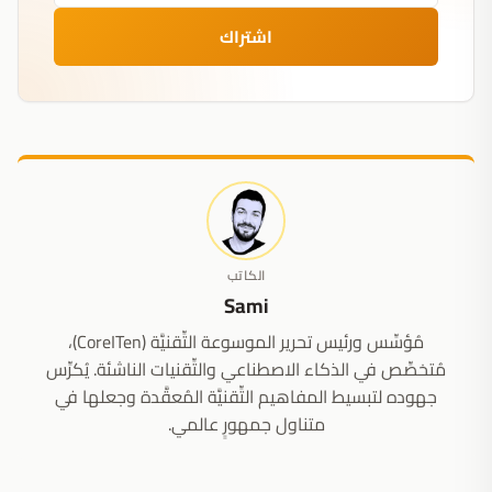
اشتراك
الكاتب
Sami
مُؤسِّس ورئيس تحرير الموسوعة التِّقنيَّة (CoreITen)،
مُتخصِّص في الذكاء الاصطناعي والتِّقنيات الناشئة. يُكرِّس
جهوده لتبسيط المفاهيم التِّقنيَّة المُعقَّدة وجعلها في
متناول جمهورٍ عالمي.