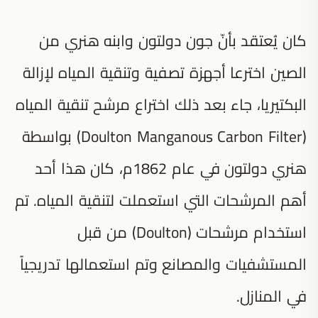
كان يُعتقد بأنّ جون دولتون وابنه هنري من
الصين اخترعا أجهزة تصفية وتنقية المياه لإزالة
البكتيريا، جاء بعد ذلك اختراع مرشح تنقية المياه
(Doulton Manganous Carbon Filter) بواسطة
هنري دولتون في عام 1862م، كان هذا أحد
أهم المرشحات التي استعملت لتنقية المياه. تم
استخدام مرشحات (Doulton) من قبل
المستشفيات والمصانع وتم استعمالها تدريجياً
في المنازل.