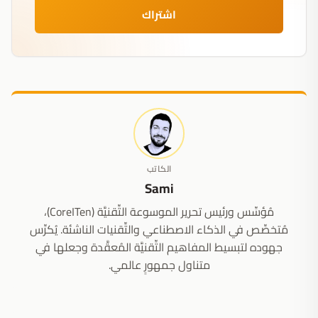
اشتراك
الكاتب
Sami
مُؤسِّس ورئيس تحرير الموسوعة التِّقنيَّة (CoreITen)،
مُتخصِّص في الذكاء الاصطناعي والتِّقنيات الناشئة. يُكرِّس
جهوده لتبسيط المفاهيم التِّقنيَّة المُعقَّدة وجعلها في
متناول جمهورٍ عالمي.