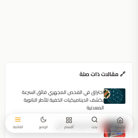
🔗 مقالات ذات صلة
اختراق في الفحص المجهري فائق السرعة
يكشف الديناميكيات الخفية للأطر النانوية
المعدنية
قصة اختراع الصراف الآلي
الرئيسية
بحث
أقسام
الوضع
القائمة