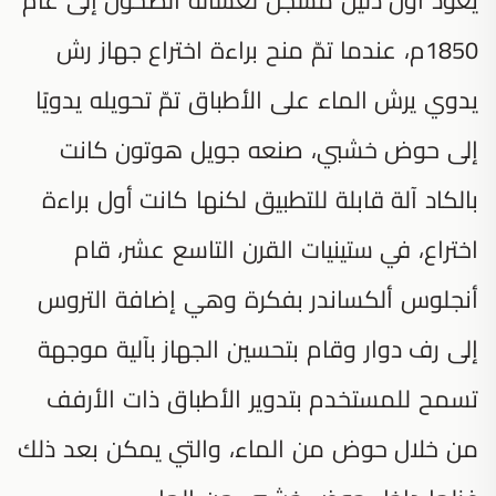
1850م، عندما تمّ منح براءة اختراع جهاز رش
يدوي يرش الماء على الأطباق تمّ تحويله يدويًا
إلى حوض خشبي، صنعه جويل هوتون كانت
بالكاد آلة قابلة للتطبيق لكنها كانت أول براءة
اختراع، في ستينيات القرن التاسع عشر، قام
أنجلوس ألكساندر بفكرة وهي إضافة التروس
إلى رف دوار وقام بتحسين الجهاز بآلية موجهة
تسمح للمستخدم بتدوير الأطباق ذات الأرفف
من خلال حوض من الماء، والتي يمكن بعد ذلك