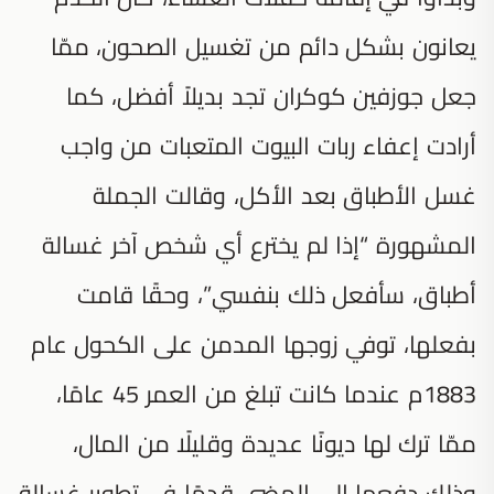
يعانون بشكل دائم من تغسيل الصحون، ممّا
جعل جوزفين كوكران تجد بديلاً أفضل، كما
أرادت إعفاء ربات البيوت المتعبات من واجب
غسل الأطباق بعد الأكل، وقالت الجملة
المشهورة “إذا لم يخترع أي شخص آخر غسالة
أطباق، سأفعل ذلك بنفسي”، وحقًا قامت
بفعلها، توفي زوجها المدمن على الكحول عام
1883م عندما كانت تبلغ من العمر 45 عامًا،
ممّا ترك لها ديونًا عديدة وقليلًا من المال،
وذلك دفعها إلى المضي قدمًا في تطوير غسالة