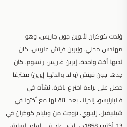
وُلدت كوكران لأبوين جون جاريس، وهو
مهندس مدني، وإيرين فيتش غاريس، كان
لديها أخت واحدة، إيرين غاريس رانسوم، كان
جدها جون فيتش (والد والدتها إيرين) مخترعًا
حصل على براءة اختراع باخرة، نشأت في
فالبارايسو، إنديانا، بعد انتقالها مع أختها في
شيلبيفيل، إلينوي، تزوجت من ويليام كوكران في
13 أكتوبر 1858م، الذي عاد في العام السابق