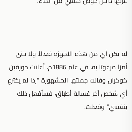
غزلها داخل حوض خشبي من الماء.
لم يكن أي من هذه الأجهزة فعالاً ولا حتى
أمرًا مرغوبًا به، في عام 1886م، أعلنت جوزفين
كوكران وقالت جملتها المشهورة “إذا لم يخترع
أي شخص آخر غسالة أطباق، فسأفعل ذلك
بنفسي” وفعلت.