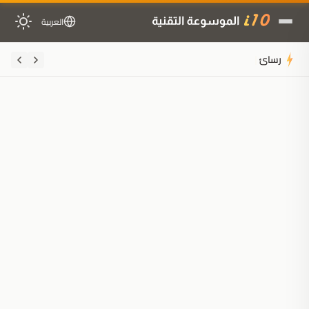
العربية
رسائل "حظر الحساب" تثير ذعر لاع
ملخَّص المقال
مُولَّد بالذكاء الاصطناعي
مدعوم بالذكاء الاصطناعي