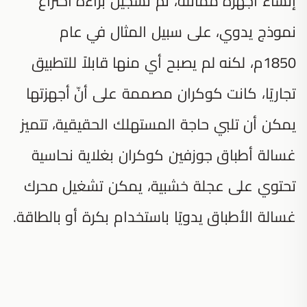
إنشاء أجهزة مماثلة، تمّ تسجيل براءة اختراع
نموذج يدوي، على سبيل المثال في عام
1850م، لكنه لم يصبح أي منها قابلاً للتطبيق
تجاريًا، كانت كوكران مصممة على أنّ أجهزتها
يمكن أن تلبي حاجة المستهلك الحقيقية، تتميز
غسالة أطباق جوزفين كوكران بغلاية نحاسية
تحتوي على عجلة خشبية، يمكن تشغيل محرك
غسالة الأطباق يدويًا باستخدام بكرة أو بالطاقة.