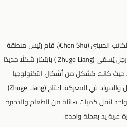
وفقًا للسجلات القديمة التي كتبها الكاتب الصيني (Chen Shu(، قام رئيس منطقة
(Chen Shu(، في فترة الممالك وهو رجل يُسمّى (Zhuge Liang ) بابتكار شكلًا جديدًا
د حيث كانت كشكل من أشكال التكنولوجيا
العسكرية، كانت تستخدم لحمل الرجال والمواد في المعركة، احتاج (Zhuge Liang)
حد لنقل كميات هائلة من الطعام والذخيرة
ة عربة يد بعجلة واحدة.