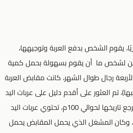
يًا، يقوم الشخص بدفع العربة وتوجيهها،
 تصميم (Zhuge Liang) يمكن لشخص ما أن يقوم بسهولة بحمل كمية
أربعة رجال طوال الشهر، كانت مقابض العربة
ا)، تم العثور على أقدم دليل على عربات اليد
الصينية في الرسوم التوضيحية التي يرجع تاريخها لحوالي 100م، تحتوي عربات اليد
 وكان المشغل الذي يحمل المقابض يحمل