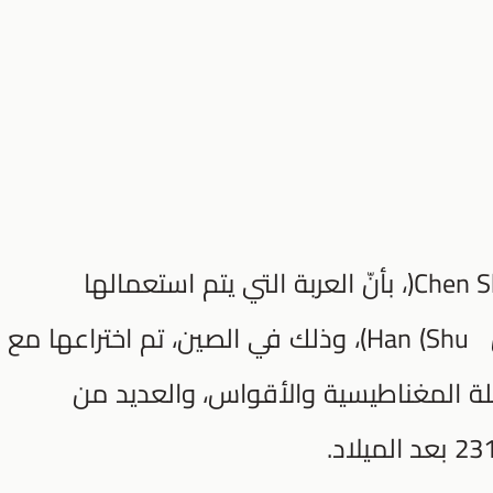
تم ذكرها في كتاب قديم للكاتب (Chen Shu(، بأنّ العربة التي يتم استعمالها
بواسطة العجلة، تم ابتكارها من قبل Shu) Han)، وذلك في الصين، تم اختراعها مع
صلة المغناطيسية والأقواس، والعديد من