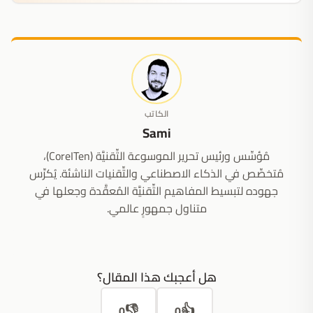
الكاتب
Sami
مُؤسِّس ورئيس تحرير الموسوعة التِّقنيَّة (CoreITen)،
مُتخصِّص في الذكاء الاصطناعي والتِّقنيات الناشئة. يُكرِّس
جهوده لتبسيط المفاهيم التِّقنيَّة المُعقَّدة وجعلها في
متناول جمهورٍ عالمي.
هل أعجبك هذا المقال؟
👎
👍
0
0