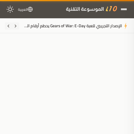
العربية
الإصدار التجريبي للعبة Gears of War: E-Day يحطم أرقام السلسلة على Steam قبل إتاحته مجاناً
ملخَّص المقال
مُولَّد بالذكاء الاصطناعي
مدعوم بالذكاء الاصطناعي