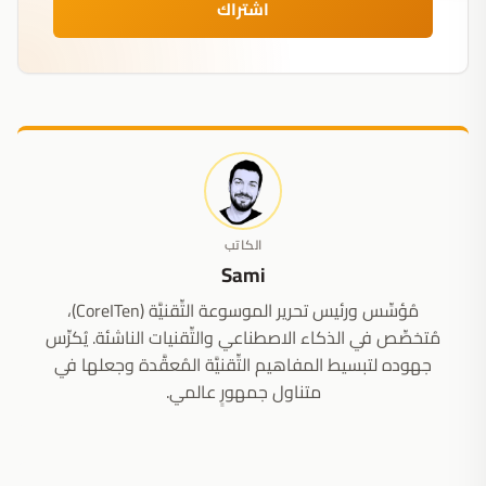
اشتراك
الكاتب
Sami
مُؤسِّس ورئيس تحرير الموسوعة التِّقنيَّة (CoreITen)،
مُتخصِّص في الذكاء الاصطناعي والتِّقنيات الناشئة. يُكرِّس
جهوده لتبسيط المفاهيم التِّقنيَّة المُعقَّدة وجعلها في
متناول جمهورٍ عالمي.