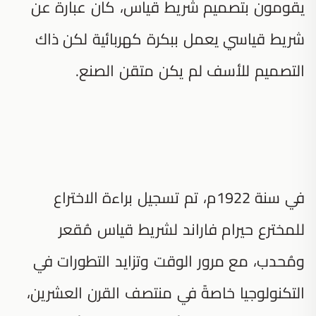
يقومون بتصميم شريط قياس، كان عبارة عن
شريط قياسي يعمل ببكرة كهربائية لكن ذاك
التصميم للأسف لم يكن متقن الصنع.
في سنة 1922م، تم تسجيل براءة الاختراع
للمخترع حيرام فاراند لشريط قياس مُقعر
ومُحدب، مع مرور الوقت وتزايد التطورات في
التكنولوجيا خاصةً في منتصف القرن العشرين،