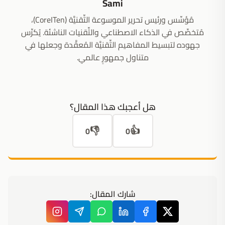
Sami
مُؤسِّس ورئيس تحرير الموسوعة التِّقنيَّة (CoreITen)،
مُتخصِّص في الذكاء الاصطناعي والتِّقنيات الناشئة. يُكرِّس
جهوده لتبسيط المفاهيم التِّقنيَّة المُعقَّدة وجعلها في
متناول جمهورٍ عالمي.
هل أعجبك هذا المقال؟
👎
👍
0
0
شارك المقال: