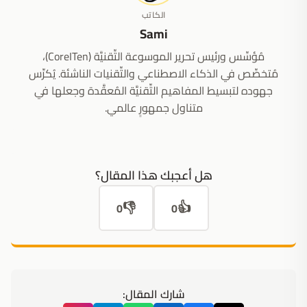
الكاتب
Sami
مُؤسِّس ورئيس تحرير الموسوعة التِّقنيَّة (CoreITen)،
مُتخصِّص في الذكاء الاصطناعي والتِّقنيات الناشئة. يُكرِّس
جهوده لتبسيط المفاهيم التِّقنيَّة المُعقَّدة وجعلها في
متناول جمهورٍ عالمي.
هل أعجبك هذا المقال؟
👎
👍
0
0
شارك المقال: