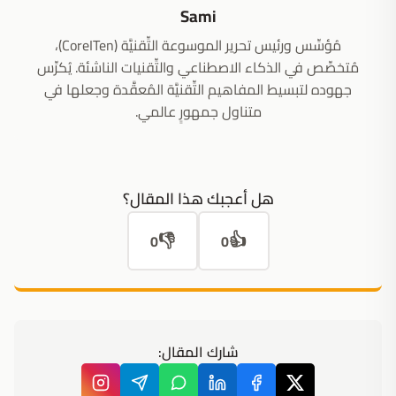
Sami
مُؤسِّس ورئيس تحرير الموسوعة التِّقنيَّة (CoreITen)،
مُتخصِّص في الذكاء الاصطناعي والتِّقنيات الناشئة. يُكرِّس
جهوده لتبسيط المفاهيم التِّقنيَّة المُعقَّدة وجعلها في
متناول جمهورٍ عالمي.
هل أعجبك هذا المقال؟
👎
👍
0
0
شارك المقال: