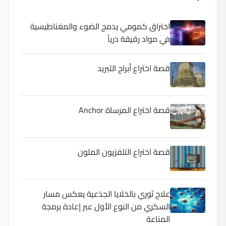
اختراق كمومي يدمج الضوء والمغناطيسية
في مواد رقيقة ذرياً
قصة اختراع أبراج التبريد
قصة اختراع المرساة Anchor
قصة اختراع التلفزيون الملون
علاج ثوري بالخلايا الجذعية يعكس مسار
السكري من النوع الأول عبر إعادة برمجة
المناعة