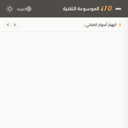
العربية
انهيار أسوار الملكية الفكرية: Disney تمنح
ملخَّص المقال
مُولَّد بالذكاء الاصطناعي
مدعوم بالذكاء الاصطناعي