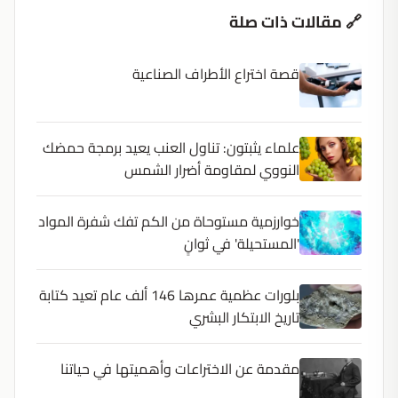
🔗 مقالات ذات صلة
قصة اختراع الأطراف الصناعية
علماء يثبتون: تناول العنب يعيد برمجة حمضك
النووي لمقاومة أضرار الشمس
خوارزمية مستوحاة من الكم تفك شفرة المواد
'المستحيلة' في ثوانٍ
بلورات عظمية عمرها 146 ألف عام تعيد كتابة
تاريخ الابتكار البشري
مقدمة عن الاختراعات وأهميتها في حياتنا