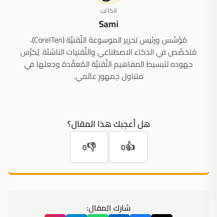
الكاتب
Sami
مُؤسِّس ورئيس تحرير الموسوعة التِّقنيَّة (CoreITen)،
مُتخصِّص في الذكاء الاصطناعي والتِّقنيات الناشئة. يُكرِّس
جهوده لتبسيط المفاهيم التِّقنيَّة المُعقَّدة وجعلها في
متناول جمهورٍ عالمي.
هل أعجبك هذا المقال؟
👎
👍
0
0
شارك المقال: