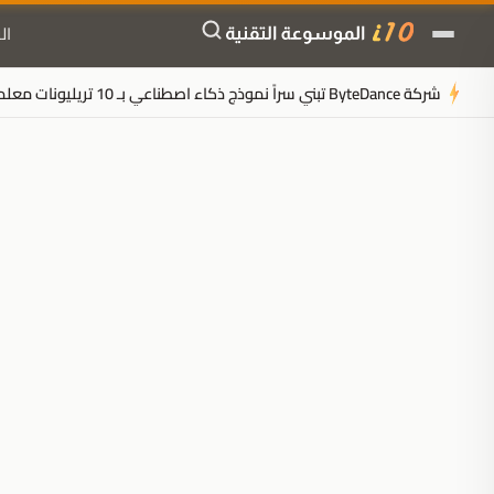
ال
شركة ByteDance تبني سراً نموذج ذكاء اصطناعي بـ 10 تريليونات معلمة لسحق Anthropic
ملخَّص المقال
مُولَّد بالذكاء الاصطناعي
مدعوم بالذكاء الاصطناعي