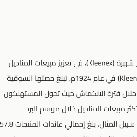
تقوم العلامة التجارية للمناديل الأكثر شهرة (Kleenex)، في تعزيز مبيعات المناديل
الورقية، تم طرح المناديل الورقية (Kleenex) في عام 1924م، تبلغ حصتها السوقية
ا خلال فترة الانكماش حيث تحول المستهلكون
كثر مبيعات المناديل خلال موسم البرد
والإنفلونزا، في 12 يوليو 2009م على سبيل المثال، بلغ إجمالي عائدات المنتجات 7.8