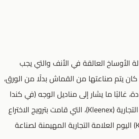
لة الأوساخ العالقة في الأنف والتي يجب
كان يتم صناعتها من القماش بدلًا من الورق،
، غالبًا ما يشار إلى مناديل الوجه (في كندا
والولايات المتحدة) بواسطة العلامة التجارية (Kleenex)، التي قامت بترويج الاختراع
واستخدامه خارج اليابان، تُعد (Kleenex) اليوم العلامة التجارية المهيمنة لصناعة