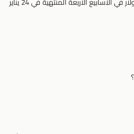
مليون دولار، مقارنةً بـ 92.4 مليون دولار في الأسابيع الأربعة المنتهية في 24 يناير