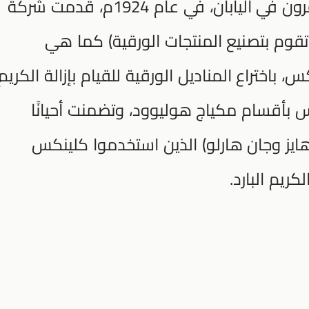
تمّ استخدام المناديل الورقية لعدة قرون في اليابان، في عام 1924م، قدمت شركة
تقوم بتصنيع المنتجات الورقية) كما هي
باختراع المناديل الورقية للقيام بإزالة الكريم
كس بأقسام مكياج هوليوود، وتضمنت أحيانًا
ايز وجان هارلو) الذين استخدموا كلينكس
ريم البارد.