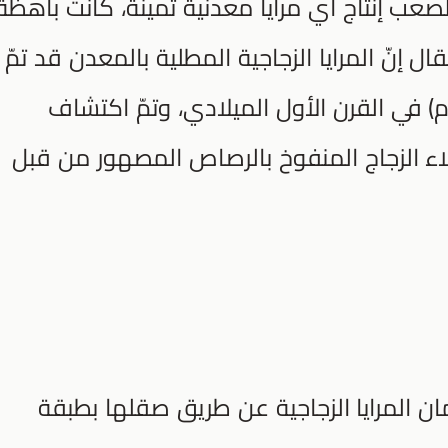
صعب إنتاج أي مرايا معدنية ثمينة، كانت باهظة
ال إنّ المرايا الزجاجية المطلية بالمعدن قد تمّ
وم) في القرن الأول الميلادي، وتمّ اكتشاف
لاء الزجاج المنفوخ بالرصاص المصهور من قبل
مان المرايا الزجاجية عن طريق صقلها بطبقة