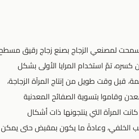
ية سمحت لمصنعي الزجاج بصنع زجاج رقيق مسطح
كسره، تمّ استخدام المرايا الأولى بشكل
ة، قبل وقت طويل من إنتاج المرآة الزجاجة،
عدن وقاموا بتسوية الصفائح المعدنية
انت المرآة التي ينتجونها ذات أشكال
جانب الخلفي، وعادةً ما يكون بمقبض حتى يمكن