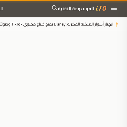
ال
انهيار أسوار الملكية الفكرية: Disney تمنح صُناع محتوى TikTok وصولاً رسمياً لشخصيات Marvel
ملخَّص المقال
مُولَّد بالذكاء الاصطناعي
مدعوم بالذكاء الاصطناعي