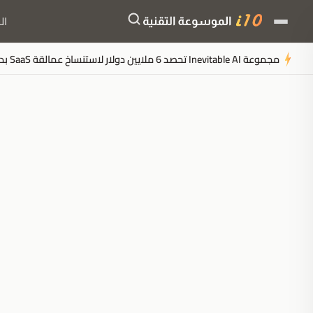
ال
مجموعة Inevitable AI تحصد 6 ملايين دولار لاستنساخ عمالقة SaaS بدون موظفين
ملخَّص المقال
مُولَّد بالذكاء الاصطناعي
مدعوم بالذكاء الاصطناعي