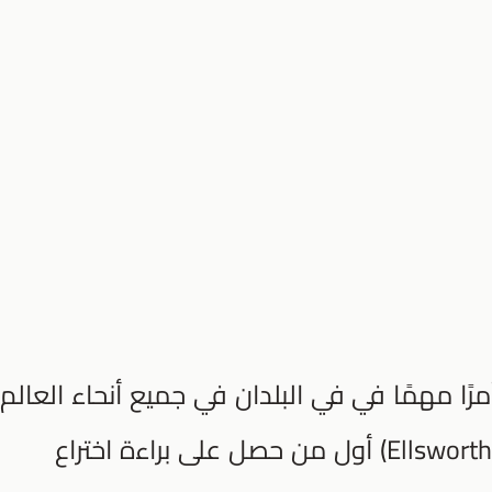
ًا مهمًا في في البلدان في جميع أنحاء العالم،
في عام 1897م، كان (Ellsworth B. A. Zwoyer) أول من حصل على براءة اختراع