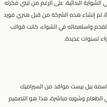
لشواية البدائية، على الرغم من تبني فكرته
إلى حد ما من قبل شركة (Kingsford)، تم إنشاء هذه الشركة من قبل هنري فورد
حم واستعماله في الشواء، كانت قوالب
واء لسنوات عديدة.
ل اسمه بيل بيست مواقد من السيراميك
 الطعام وشويه مباشرة، هذا هو التصميم