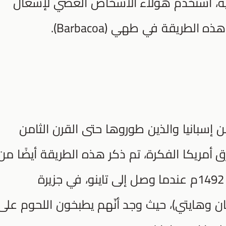
وبية، استخدم هؤلاء الأشخاص العصي لإشعال
الطريقة في طهي (Barbacoa).
 إسبانيا والذين طوروها حتى القرن الثامن
أمريكا الفكرة، تم ذكر هذه الطريقة أيضًا من
قبل كريستوفر كولومبوس في عام 1492م عندما وصل إلى تاينو، في جزيرة
ان وهايتي)، حيث وجد أنّهم يطبخون اللحوم على