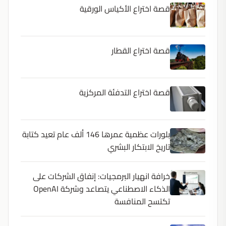
قصة اختراع الأكياس الورقية
قصة اختراع القطار
قصة اختراع التدفئة المركزية
بلورات عظمية عمرها 146 ألف عام تعيد كتابة
تاريخ الابتكار البشري
خرافة انهيار البرمجيات: إنفاق الشركات على
الذكاء الاصطناعي يتصاعد وشركة OpenAI
تكتسح المنافسة