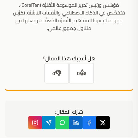
مُؤسِّس ورئيس تحرير الموسوعة التِّقنيَّة (CoreITen)،
مُتخصِّص في الذكاء الاصطناعي والتِّقنيات الناشئة. يُكرِّس
جهوده لتبسيط المفاهيم التِّقنيَّة المُعقَّدة وجعلها في
متناول جمهورٍ عالمي.
هل أعجبك هذا المقال؟
👎
👍
0
0
شارك المقال: