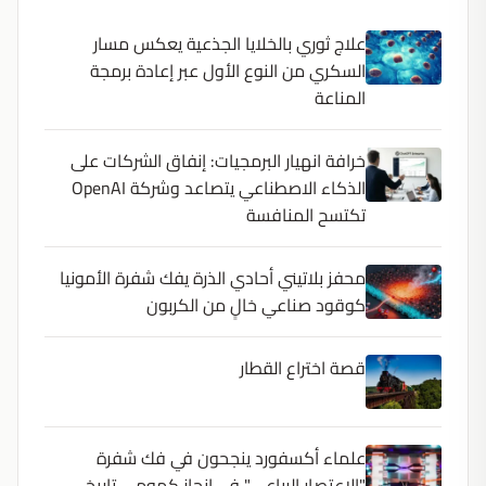
علاج ثوري بالخلايا الجذعية يعكس مسار
السكري من النوع الأول عبر إعادة برمجة
المناعة
خرافة انهيار البرمجيات: إنفاق الشركات على
الذكاء الاصطناعي يتصاعد وشركة OpenAI
تكتسح المنافسة
محفز بلاتيني أحادي الذرة يفك شفرة الأمونيا
كوقود صناعي خالٍ من الكربون
قصة اختراع القطار
علماء أكسفورد ينجحون في فك شفرة
"الاعتصار الرباعي" في إنجاز كمومي تاريخي