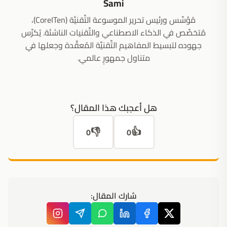
Sami
مُؤسِّس ورئيس تحرير الموسوعة التِّقنيَّة (CoreITen)،
مُتخصِّص في الذكاء الاصطناعي والتِّقنيات الناشئة. يُكرِّس
جهوده لتبسيط المفاهيم التِّقنيَّة المُعقَّدة وجعلها في
متناول جمهورٍ عالمي.
هل أعجبك هذا المقال؟
👎
👍
0
0
شارك المقال: