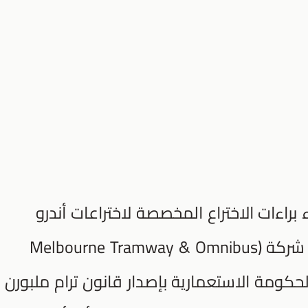
 بشراء براءات الاختراع المخصصة لاختراعات أندرو
هاليدي وقام بتغيير اسم شركته إلى شركة (Melbourne Tramway & Omnibus
ام 1883م، قامت الحكومة الاستعمارية بإصدار قانون ترام ملبورن