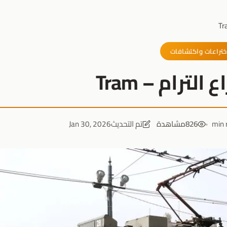
ختراعات واكتشافات
لترام – Tram
826
مشاهدة
تم التحديث
Jan 30, 2026