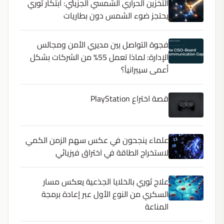
التخزين الحراري الشمسي الجزيئي: ابتكار ثوري
يحتجز ضوء الشمس دون بطاريات
فجوة التواصل بين مديري الأمن ومجالس
الإدارة: لماذا تعمل 55% من الشركات بشكل
أعمى سيبرانياً؟
قصة اختراع PlayStation
علماء ينجحون في عكس سهم الزمن الكمي
لاستخراج الطاقة في اختراق فيزيائي
علاج ثوري بالخلايا الجذعية يعكس مسار
السكري من النوع الأول عبر إعادة برمجة
المناعة