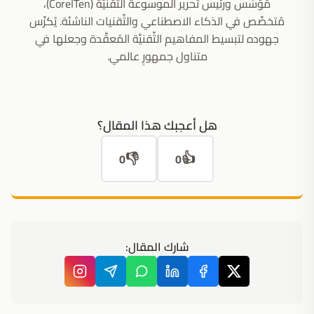
مُؤسِّس ورئيس تحرير الموسوعة التِّقنيَّة (CoreITen)،
مُتخصِّص في الذكاء الاصطناعي والتِّقنيات الناشئة. يُكرِّس
جهوده لتبسيط المفاهيم التِّقنيَّة المُعقَّدة وجعلها في
متناول جمهورٍ عالمي.
هل أعجبك هذا المقال؟
👎
👍
0
0
شارك المقال: