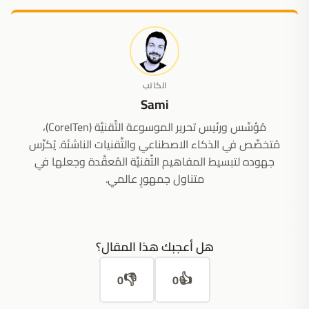
الكاتب
Sami
مُؤسِّس ورئيس تحرير الموسوعة التِّقنيَّة (CoreITen)،
مُتخصِّص في الذكاء الاصطناعي والتِّقنيات الناشئة. يُكرِّس
جهوده لتبسيط المفاهيم التِّقنيَّة المُعقَّدة وجعلها في
متناول جمهورٍ عالمي.
هل أعجبك هذا المقال؟
👎
👍
0
0