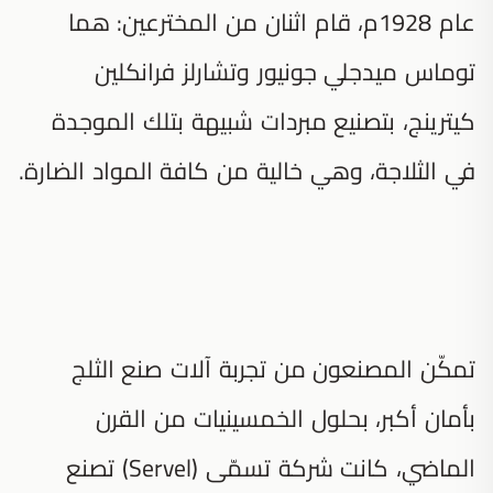
عام 1928م، قام اثنان من المخترعين: هما
توماس ميدجلي جونيور وتشارلز فرانكلين
كيترينج، بتصنيع مبردات شبيهة بتلك الموجدة
في الثلاجة، وهي خالية من كافة المواد الضارة.
تمكّن المصنعون من تجربة آلات صنع الثلج
بأمان أكبر، بحلول الخمسينيات من القرن
الماضي، كانت شركة تسمّى (Servel) تصنع