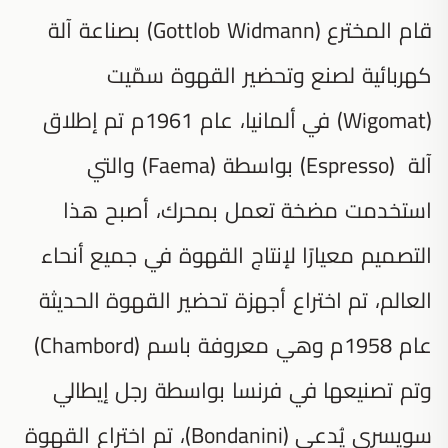
قام المخترع (Gottlob Widmann) بصناعة آلة
كهربائية لصنع وتحضير القهوة سمّيت
(Wigomat) في ألمانيا، عام 1961م تم إطلاق
آلة (Espresso) بواسطة (Faema) والتي
استخدمت مضخة تعمل بمحرك، أصبح هذا
التصميم معيارًا لإنتاج القهوة في جميع أنحاء
العالم، تم اختراع أجهزة تحضير القهوة الحديثة
عام 1958م وهي معروفة باسم (Chambord)
وتم تصنيعها في فرنسا بواسطة رجل إيطالي
سويسري يُدعى (Bondanini)، تم اختراع القهوة