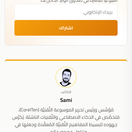
أسبوعياً مباشرة في صندوق الوارد الخاص بك.
اشتراك
الكاتب
Sami
مُؤسِّس ورئيس تحرير الموسوعة التِّقنيَّة (CoreITen)،
مُتخصِّص في الذكاء الاصطناعي والتِّقنيات الناشئة. يُكرِّس
جهوده لتبسيط المفاهيم التِّقنيَّة المُعقَّدة وجعلها في
متناول جمهورٍ عالمي.