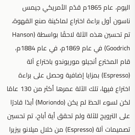
اليوم، عام 1865م قدّم الأمريكي جيمس
ناسون أول براءة اختراع لماكينة صنع القهوة،
تم تحسين هذه الآلة لاحقًا بواسطة (Hanson
Goodrich) في عام 1869م، في عام 1884م،
قام المخترع أنجيلو موريوندو باختراع آلة
(Espresso) بمزايا إضافية وحصل على براءة
اختراع فيها، تلك الآلة عمرها أكثر من 130 عامًا
لكن لسوء الحظ لم يكن (Moriondo) أبدًا قادرًا
على الترويج للآلة ولم تحقق أية أباح، تم تحسين
تصميمات آلة (Espresso) من خلال ميلانو بيزيرا