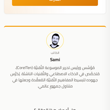
الكاتب
Sami
مُؤسِّس ورئيس تحرير الموسوعة التِّقنيَّة (CoreITen)،
مُتخصِّص في الذكاء الاصطناعي والتِّقنيات الناشئة. يُكرِّس
جهوده لتبسيط المفاهيم التِّقنيَّة المُعقَّدة وجعلها في
متناول جمهورٍ عالمي.