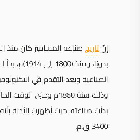
إنّ
تاريخ
صناعة المسامير كان منذ القد
يدويًا، ومنذ
الصناعية وبعد التقدم في التكنولوجي
وذلك سنة 1860م وحتى ال
بدأت صناعته، حيث أظهرت الأدلة بأنه
3400 ق.م.