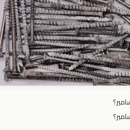
امير؟
امير؟