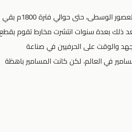
انتشرت آليات صناعته في إنجلترا في العصور الوسطى، حتى حوالي فترة 1800م بقي
 بعد ذلك بعدة سنوات انتشرت مخارط تقوم بقطع
لجهد والوقت على الحرفيين في صناعة
 للمسامير في العالم، لكن كانت المسامير باهظة