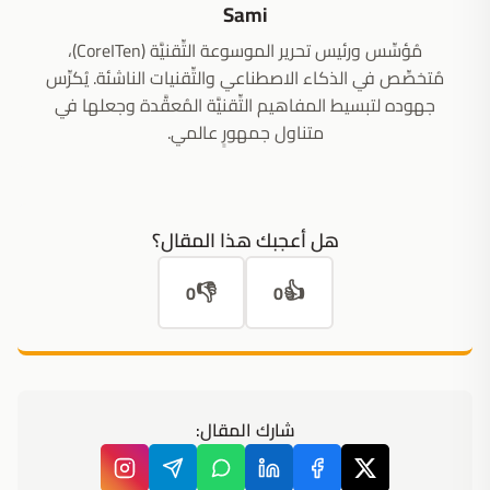
Sami
مُؤسِّس ورئيس تحرير الموسوعة التِّقنيَّة (CoreITen)،
مُتخصِّص في الذكاء الاصطناعي والتِّقنيات الناشئة. يُكرِّس
جهوده لتبسيط المفاهيم التِّقنيَّة المُعقَّدة وجعلها في
متناول جمهورٍ عالمي.
هل أعجبك هذا المقال؟
👎
👍
0
0
شارك المقال: