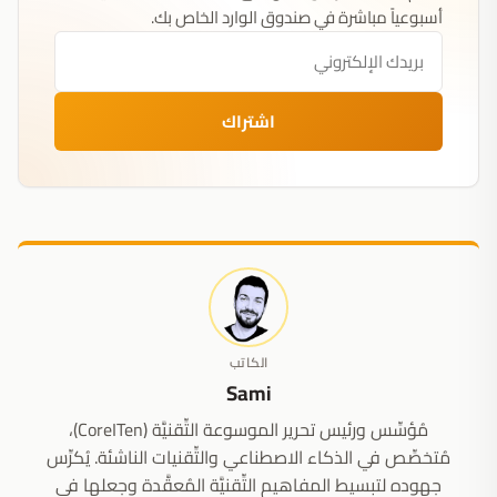
أسبوعياً مباشرة في صندوق الوارد الخاص بك.
اشتراك
الكاتب
Sami
مُؤسِّس ورئيس تحرير الموسوعة التِّقنيَّة (CoreITen)،
مُتخصِّص في الذكاء الاصطناعي والتِّقنيات الناشئة. يُكرِّس
جهوده لتبسيط المفاهيم التِّقنيَّة المُعقَّدة وجعلها في