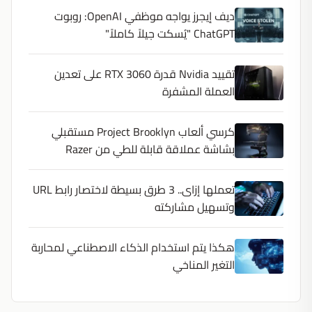
ديف إيجرز يواجه موظفي OpenAI: روبوت
ChatGPT "يُسكت جيلاً كاملاً"
تقييد Nvidia قدرة RTX 3060 على تعدين
العملة المشفرة
كرسي ألعاب Project Brooklyn مستقبلي
بشاشة عملاقة قابلة للطي من Razer
تعملها إزاى.. 3 طرق بسيطة لاختصار رابط URL
وتسهيل مشاركته
هكذا يتم استخدام الذكاء الاصطناعي لمحاربة
التغير المناخي