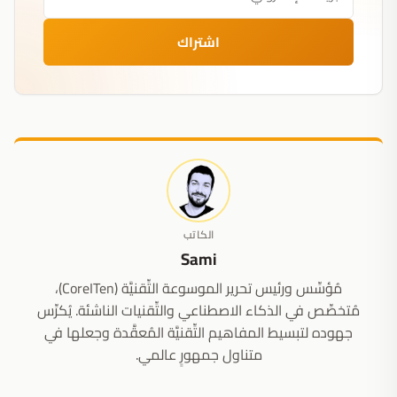
اشتراك
الكاتب
Sami
مُؤسِّس ورئيس تحرير الموسوعة التِّقنيَّة (CoreITen)،
مُتخصِّص في الذكاء الاصطناعي والتِّقنيات الناشئة. يُكرِّس
جهوده لتبسيط المفاهيم التِّقنيَّة المُعقَّدة وجعلها في
متناول جمهورٍ عالمي.