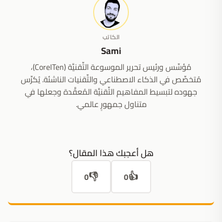
الكاتب
Sami
مُؤسِّس ورئيس تحرير الموسوعة التِّقنيَّة (CoreITen)،
مُتخصِّص في الذكاء الاصطناعي والتِّقنيات الناشئة. يُكرِّس
جهوده لتبسيط المفاهيم التِّقنيَّة المُعقَّدة وجعلها في
متناول جمهورٍ عالمي.
هل أعجبك هذا المقال؟
👎
👍
0
0