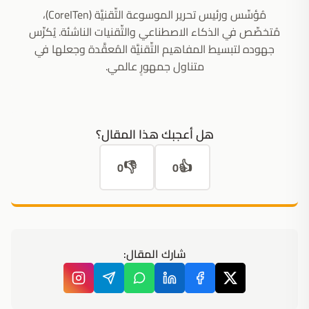
مُؤسِّس ورئيس تحرير الموسوعة التِّقنيَّة (CoreITen)،
مُتخصِّص في الذكاء الاصطناعي والتِّقنيات الناشئة. يُكرِّس
جهوده لتبسيط المفاهيم التِّقنيَّة المُعقَّدة وجعلها في
متناول جمهورٍ عالمي.
هل أعجبك هذا المقال؟
👎
👍
0
0
شارك المقال: