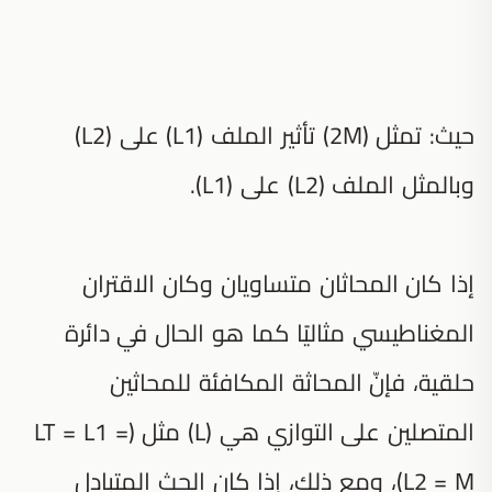
حيث: تمثل (2M) تأثير الملف (L1) على (L2)
وبالمثل الملف (L2) على (L1).
إذا كان المحاثان متساويان وكان الاقتران
المغناطيسي مثاليًا كما هو الحال في دائرة
حلقية، فإنّ المحاثة المكافئة للمحاثين
المتصلين على التوازي هي (L) مثل (LT = L1 =
L2 = M)، ومع ذلك، إذا كان الحث المتبادل