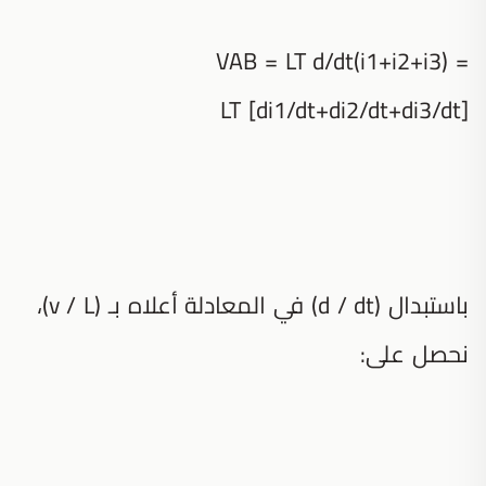
VAB = LT d/dt(i1+i2+i3) =
LT [di1/dt+di2/dt+di3/dt]
باستبدال (d / dt) في المعادلة أعلاه بـ (v / L)،
نحصل على: