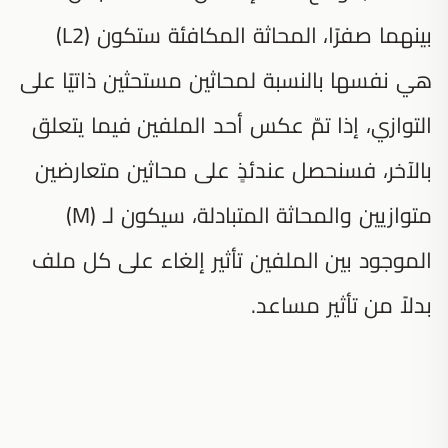
بينهما صفرًا، المحاثة المكافئة ستكون (L2)
هي نفسها بالنسبة لمحاثين مستحثين ذاتيًا على
التوازي، إذا تمّ عكس أحد الملفين فيما يتعلق
بالآخر، فسنحصل عندئذٍ على محاثين متعارضين
متوازيين والمحاثة المتبادلة، سيكون لـ (M)
الموجود بين الملفين تأثير إلغاء على كل ملف
بدلاً من تأثير مساعد.