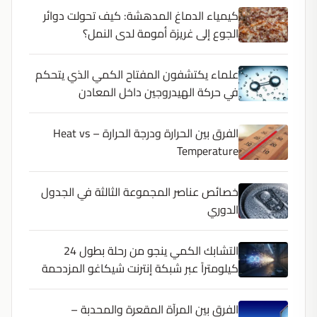
كيمياء الدماغ المدهشة: كيف تحولت دوائر
الجوع إلى غريزة أمومة لدى النمل؟
علماء يكتشفون المفتاح الكمي الذي يتحكم
في حركة الهيدروجين داخل المعادن
الفرق بين الحرارة ودرجة الحرارة – Heat vs
Temperature
خصائص عناصر المجموعة الثالثة في الجدول
الدوري
التشابك الكمي ينجو من رحلة بطول 24
كيلومتراً عبر شبكة إنترنت شيكاغو المزدحمة
الفرق بين المرآة المقعرة والمحدبة –