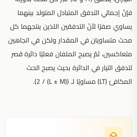
فإنّ إجمالي التدفق المتبادل المتولد بينهما
يساوي صفرًا لأنّ التدفقين اللذين ينتجهما كل
محث متساويان في المقدار ولكن في اتجاهين
متعاكسين، ثمّ يصبح الملفان فعليًا دائرة قصر
لتدفق التيار في الدائرة بحيث يصبح الحث
المكافئ (LT) مساويًا لـ ((L ± M) / 2).