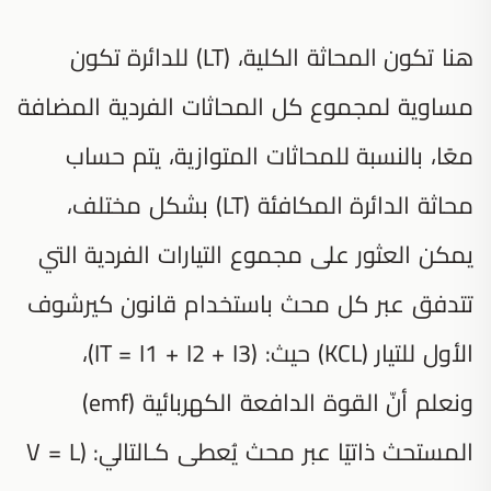
هنا تكون المحاثة الكلية، (LT) للدائرة تكون
مساوية لمجموع كل المحاثات الفردية المضافة
معًا، بالنسبة للمحاثات المتوازية، يتم حساب
محاثة الدائرة المكافئة (LT) بشكل مختلف،
يمكن العثور على مجموع التيارات الفردية التي
تتدفق عبر كل محث باستخدام قانون كيرشوف
الأول للتيار (KCL) حيث: (IT = I1 + I2 + I3)،
ونعلم أنّ القوة الدافعة الكهربائية (emf)
المستحث ذاتيًا عبر محث يُعطى كـالتالي: (V = L