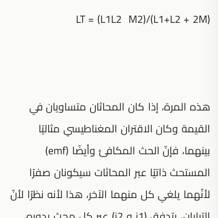
LT = (L1L2 M2)/(L1+L2 + 2M)
هذه المرة، إذا كان المحاثان متساويان في
القيمة وكان الاقتران المغناطيسي مثاليًا
بينهما، فإنّ الحث المكافئ وأيضًا (emf)
المستحث ذاتيًا عبر المحاثات سيكونان صفرًا
لأنّهما يلغي كل منهما الآخر، هذا لأنه نظرًا لأنّ
التياران، يتدفق (i1 و i2) عبر كل محث بدوره،