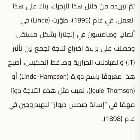
تمّ تبريده من خلال هذا الإجراء، بناءً على هذا
العمل، في عام (1895)، طوّرت (Linde) في
ألمانيا وهامسون في إنجلترا بشكل مستقل
وحصلت على براءة اختراع ثلاجة تجمع بين تأثير
(JT) والمبادلات الحرارية وضاغط المكبس، أصبح
هذا معروفًا باسم دورة (Linde-Hampson) أو
(Joule-Thomson)، لعبت مثل هذه الثلاجة دورًا
مهمًا في “إسالة جيمس ديوار” للهيدروجين في
عام (1898).