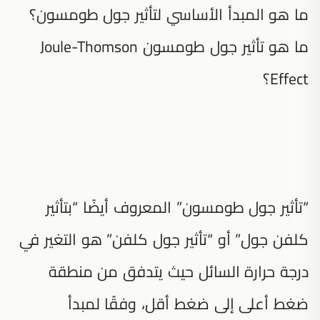
ما هو المبدأ الأساسي لتأثير جول طومسون؟
ما هو تأثير جول طومسون Joule-Thomson
Effect؟
“تأثير جول طومسون” المعروف أيضًا “بتأثير
كلفن جول” أو “تأثير جول كلفن” هو التغير في
درجة حرارة السائل حيث يتدفق من منطقة
ضغط أعلى إلى ضغط أقل، وفقًا لمبدأ