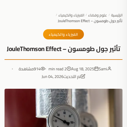
الرئيسية
علوم وفضاء
الفيزياء والكيمياء
/
/
/
تأثير جول طومسون – JouleThomson Effect
الفيزياء والكيمياء
تأثير جول طومسون – JouleThomson Effect
Sami
Aug 18, 2025
2 min read
914
مشاهدة
تم التحديث
Jun 04, 2026