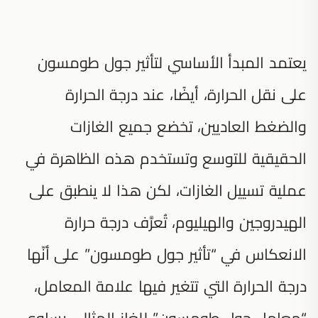
يعتمد المبدأ الأساسي لتأثير جول طومسون
على نقل الحرارة، أيضًا، عند درجة الحرارة
والضغط العاديين، تخضع جميع الغازات
الحقيقية للتوسع وتستخدم هذه الظاهرة في
عملية تسييل الغازات، لكن هذا لا ينطبق على
الهيدروجين والهيليوم، تُعرَّف درجة حرارة
الانعكاس في “تأثير جول طومسون” على أنّها
درجة الحرارة التي تتغير فيها علامة المعامل،
“معامل جول طومسون” للغاز المثالي يساوي