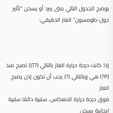
يوضح الجدول التالي متى يبرد أو يسخن “تأثير
جول-طومسون” الغاز الحقيقي:
إذا كانت درجة حرارة الغاز بالتالي (?JT) تصبح منذ
(P?) هي وبالتالي (?) يجب أن تكون إذن يصبح
الغاز
فوق درجة حرارة الانعكاس. سلبية دائمًا سلبية
إيجابية يسخن