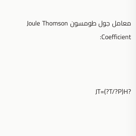
معامل جول طومسون Joule Thomson
Coefficient:
?JT=(?T/?P)H