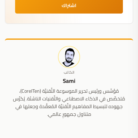
اشتراك
الكاتب
Sami
مُؤسِّس ورئيس تحرير الموسوعة التِّقنيَّة (CoreITen)،
مُتخصِّص في الذكاء الاصطناعي والتِّقنيات الناشئة. يُكرِّس
جهوده لتبسيط المفاهيم التِّقنيَّة المُعقَّدة وجعلها في
متناول جمهورٍ عالمي.