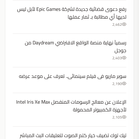
رفع دعوى قضائية جديدة لشركة Epic Games لأبل ليس
لديها أي مطالبة بـ ثمار عملها
2,462
رسميآ نهاية منصة الواقع الافتراضي Daydream من
جوجل
2,403
سوبر ماريو فى فيلم سينمائى.. تعرف على موعد عرضه
2,190
الإعلان عن معالج الرسومات المنفصل Intel Iris Xe Max
لأجهزة الكمبيوتر المحمولة
2,105
تيك توك تضيف خيار كتم الصوت لتعليقات البث المباشر