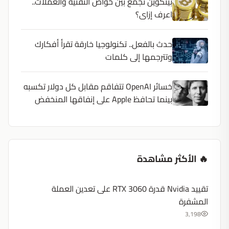
بيتكوين تجمع بين خواص التقنية والعملات..
اعرف إزاى؟
حدث بالفعل.. تكنولوجيا خارقة تقرأ أفكارك
وتترجمها إلى كلمات
خسائر OpenAI تتفاقم مقابل كل دولار تكسبه
بينما تحافظ Apple على إنفاقها المنخفض
🔥 الأكثر مشاهدة
تقييد Nvidia قدرة RTX 3060 على تعدين العملة
المشفرة
3,198