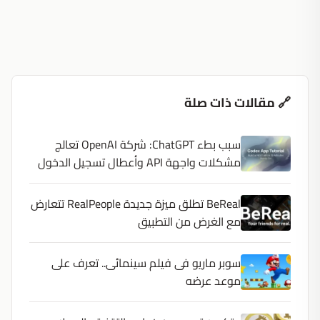
🔗 مقالات ذات صلة
سبب بطء ChatGPT: شركة OpenAI تعالج
مشكلات واجهة API وأعطال تسجيل الدخول
BeReal تطلق ميزة جديدة RealPeople تتعارض
مع الغرض من التطبيق
سوبر ماريو فى فيلم سينمائى.. تعرف على
موعد عرضه