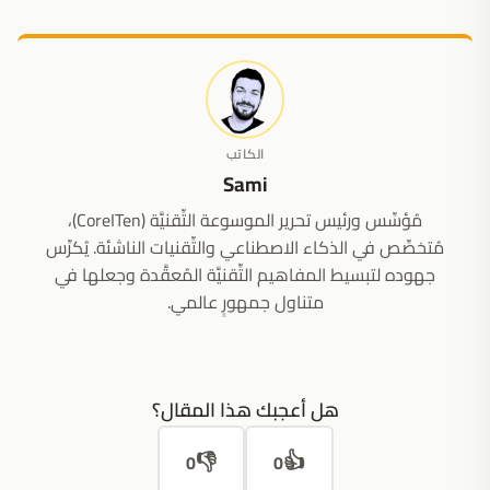
الكاتب
Sami
مُؤسِّس ورئيس تحرير الموسوعة التِّقنيَّة (CoreITen)،
مُتخصِّص في الذكاء الاصطناعي والتِّقنيات الناشئة. يُكرِّس
جهوده لتبسيط المفاهيم التِّقنيَّة المُعقَّدة وجعلها في
متناول جمهورٍ عالمي.
هل أعجبك هذا المقال؟
👎
👍
0
0