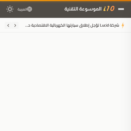
العربية
شركة Lucid تؤجل إطلاق سيارتها الكهربائية الاقتصادية حتى أواخر 2027 وسط خطة إعادة هيكلة ضخمة
ملخَّص المقال
مُولَّد بالذكاء الاصطناعي
مدعوم بالذكاء الاصطناعي