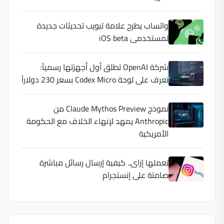
واتساب يطرح علامة تبويب تحديثات جديدة
لمستخدمى iOS beta
شركة OpenAI تطلق أول أجهزتها رسمياً:
تعرف على لوحة Codex Micro بسعر 230 دولاراً
نموذج Claude Mythos Preview من
Anthropic يمهد لإنهاء الخلاف مع الحكومة
الأمريكية
تعملها إزاى.. كيفية إرسال رسائل مباشرة
صامتة على إنستجرام