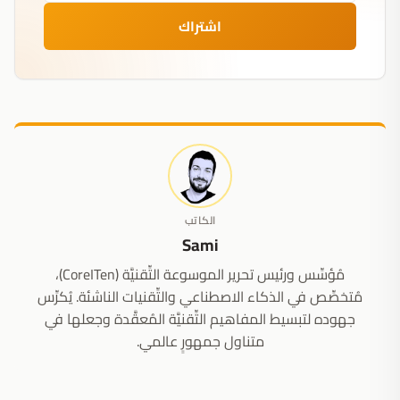
اشتراك
الكاتب
Sami
مُؤسِّس ورئيس تحرير الموسوعة التِّقنيَّة (CoreITen)،
مُتخصِّص في الذكاء الاصطناعي والتِّقنيات الناشئة. يُكرِّس
جهوده لتبسيط المفاهيم التِّقنيَّة المُعقَّدة وجعلها في
متناول جمهورٍ عالمي.