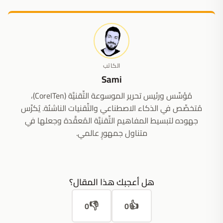
الكاتب
Sami
مُؤسِّس ورئيس تحرير الموسوعة التِّقنيَّة (CoreITen)،
مُتخصِّص في الذكاء الاصطناعي والتِّقنيات الناشئة. يُكرِّس
جهوده لتبسيط المفاهيم التِّقنيَّة المُعقَّدة وجعلها في
متناول جمهورٍ عالمي.
هل أعجبك هذا المقال؟
👎
👍
0
0