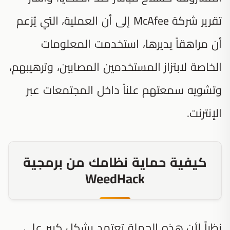
تقرير شركة McAfee إلى أن العملية، التي يُزعم
أن مراهقاً يديرها، استخدمت المعلومات
الخاصة لابتزاز المستخدمين المصابين، وترهيبهم،
وتشويه سمعتهم علناً داخل المجتمعات عبر
الإنترنت.
كيفية حماية نظامك من برمجية
WeedHack
نظراً لأن هذه الحملة تعتمد بشكل كبير على