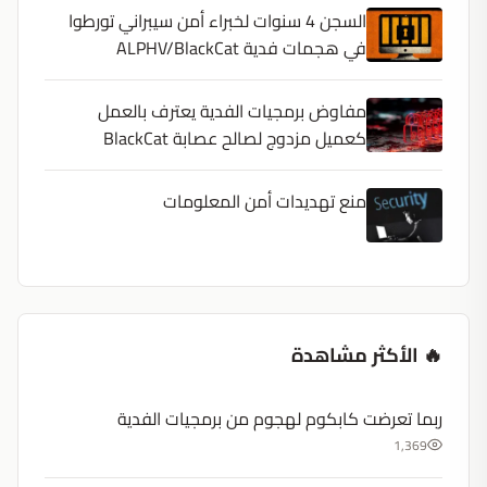
السجن 4 سنوات لخبراء أمن سيبراني تورطوا
في هجمات فدية ALPHV/BlackCat
مفاوض برمجيات الفدية يعترف بالعمل
كعميل مزدوج لصالح عصابة BlackCat
منع تهديدات أمن المعلومات
🔥 الأكثر مشاهدة
ربما تعرضت كابكوم لهجوم من برمجيات الفدية
1,369