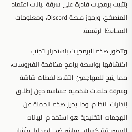
بتثبيت برمجيات قادرة على سرقة بيانات اعتماد
المتصفح، ورموز منصة Discord، ومعلومات
المحافظ الرقمية.
وتتطور هذه البرمجيات باستمرار لتجنب
اكتشافها بواسطة برامج مكافحة الفيروسات،
مما يتيح للمهاجمين التقاط لقطات شاشة
وسرقة ملفات شخصية حساسة دون إطلاق
إنذارات النظام. وما يميز هذه الحملة عن
الهجمات التقليدية هو استخدام البيانات
المسروقة كسلاح مباشر ضد الضحايا. وأشار