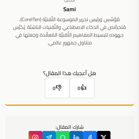
الكاتب
Sami
مُؤسِّس ورئيس تحرير الموسوعة التِّقنيَّة (CoreITen)،
مُتخصِّص في الذكاء الاصطناعي والتِّقنيات الناشئة. يُكرِّس
جهوده لتبسيط المفاهيم التِّقنيَّة المُعقَّدة وجعلها في
متناول جمهورٍ عالمي.
هل أعجبك هذا المقال؟
👎
👍
0
0
شارك المقال: