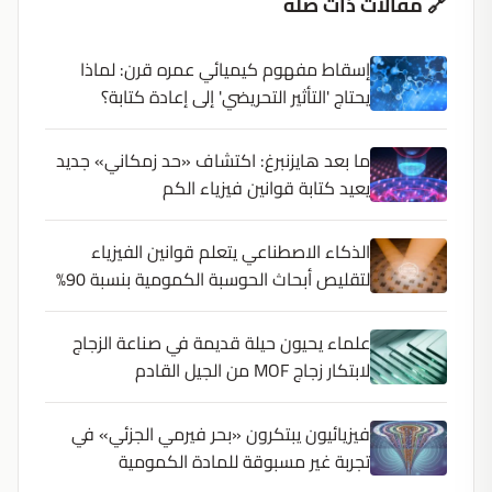
🔗 مقالات ذات صلة
إسقاط مفهوم كيميائي عمره قرن: لماذا
يحتاج 'التأثير التحريضي' إلى إعادة كتابة؟
ما بعد هايزنبرغ: اكتشاف «حد زمكاني» جديد
يعيد كتابة قوانين فيزياء الكم
الذكاء الاصطناعي يتعلم قوانين الفيزياء
لتقليص أبحاث الحوسبة الكمومية بنسبة 90%
علماء يحيون حيلة قديمة في صناعة الزجاج
لابتكار زجاج MOF من الجيل القادم
فيزيائيون يبتكرون «بحر فيرمي الجزئي» في
تجربة غير مسبوقة للمادة الكمومية