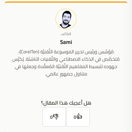
الكاتب
Sami
مُؤسِّس ورئيس تحرير الموسوعة التِّقنيَّة (CoreITen)،
مُتخصِّص في الذكاء الاصطناعي والتِّقنيات الناشئة. يُكرِّس
جهوده لتبسيط المفاهيم التِّقنيَّة المُعقَّدة وجعلها في
متناول جمهورٍ عالمي.
هل أعجبك هذا المقال؟
👎
👍
0
0