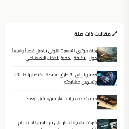
🔗 مقالات ذات صلة
رحلة مؤثري OpenAI الأولى تشعل غضباً واسعاً
حول التكلفة الخفية للذكاء الاصطناعي
تعملها إزاى.. 3 طرق بسيطة لاختصار رابط URL
وتسهيل مشاركته
كيف تحذف بيانات «أيفون» قبل بيعه؟
شركة عالمية تحظر على موظفيها استخدام