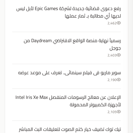
رفع دعوى قضائية جديدة لشركة Epic Games لأبل ليس
لديها أي مطالبة بـ ثمار عملها
2,462
رسميآ نهاية منصة الواقع الافتراضي Daydream من
جوجل
2,403
سوبر ماريو فى فيلم سينمائى.. تعرف على موعد عرضه
2,190
الإعلان عن معالج الرسومات المنفصل Intel Iris Xe Max
لأجهزة الكمبيوتر المحمولة
2,105
تيك توك تضيف خيار كتم الصوت لتعليقات البث المباشر