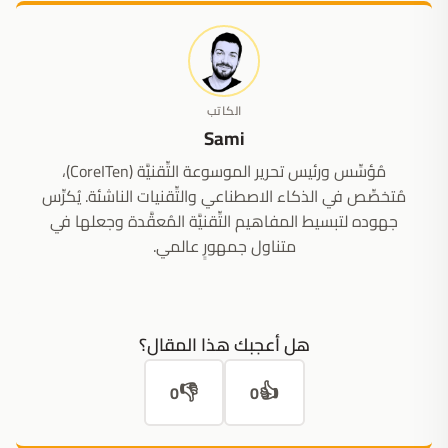
الكاتب
Sami
مُؤسِّس ورئيس تحرير الموسوعة التِّقنيَّة (CoreITen)،
مُتخصِّص في الذكاء الاصطناعي والتِّقنيات الناشئة. يُكرِّس
جهوده لتبسيط المفاهيم التِّقنيَّة المُعقَّدة وجعلها في
متناول جمهورٍ عالمي.
هل أعجبك هذا المقال؟
👎
👍
0
0