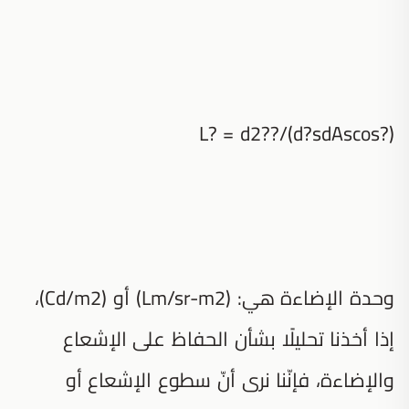
L? = d2??/(d?sdAscos?)
وحدة الإضاءة هي: (Lm/sr-m2) أو (Cd/m2)،
إذا أخذنا تحليلًا بشأن الحفاظ على الإشعاع
والإضاءة، فإنّنا نرى أنّ سطوع الإشعاع أو