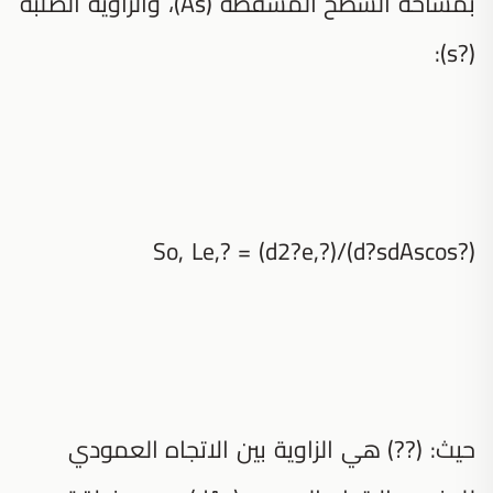
بمساحة السطح المسقطة (As)، والزاوية الصلبة
(?s):
So, Le,? = (d2?e,?)/(d?sdAscos?)
حيث: (??) هي الزاوية بين الاتجاه العمودي