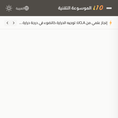
العربية
إنجاز علمي من UCLA: توجيه الحرارة كالضوء في درجة حرارة الغرفة لإحداث ثورة في تبريد الذكاء الاصطناعي
ملخَّص المقال
مُولَّد بالذكاء الاصطناعي
مدعوم بالذكاء الاصطناعي