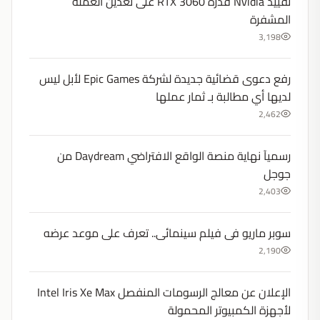
تقييد Nvidia قدرة RTX 3060 على تعدين العملة
المشفرة
3,198
رفع دعوى قضائية جديدة لشركة Epic Games لأبل ليس
لديها أي مطالبة بـ ثمار عملها
2,462
رسميآ نهاية منصة الواقع الافتراضي Daydream من
جوجل
2,403
سوبر ماريو فى فيلم سينمائى.. تعرف على موعد عرضه
2,190
الإعلان عن معالج الرسومات المنفصل Intel Iris Xe Max
لأجهزة الكمبيوتر المحمولة