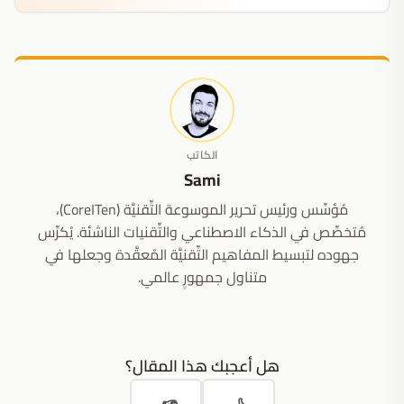
الكاتب
Sami
مُؤسِّس ورئيس تحرير الموسوعة التِّقنيَّة (CoreITen)،
مُتخصِّص في الذكاء الاصطناعي والتِّقنيات الناشئة. يُكرِّس
جهوده لتبسيط المفاهيم التِّقنيَّة المُعقَّدة وجعلها في
متناول جمهورٍ عالمي.
هل أعجبك هذا المقال؟