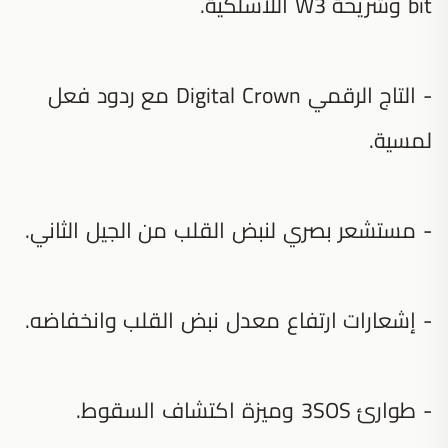
bit وشريحة W3 اللاسلكية.
- التاج الرقمي Digital Crown مع ردود فعل
لمسية.
- مستشعر بصري لنبض القلب من الجيل الثاني.
- إشعارات ارتفاع معدل نبض القلب وانخفاضه.
- طوارئ SOS‏3 وميزة اكتشاف السقوط.