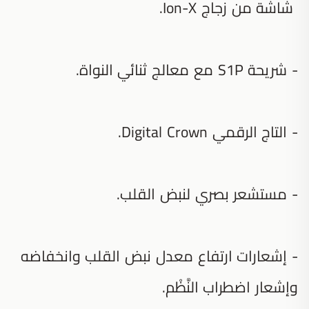
شاشة من زجاج Ion-X.
- شريحة S1P مع معالج ثنائي النواة.
- التاج الرقمي Digital Crown‏.
- مستشعر بصري لنبض القلب.
- إشعارات ارتفاع معدل نبض القلب وانخفاضه
وإشعار اضطراب النَّظْم.