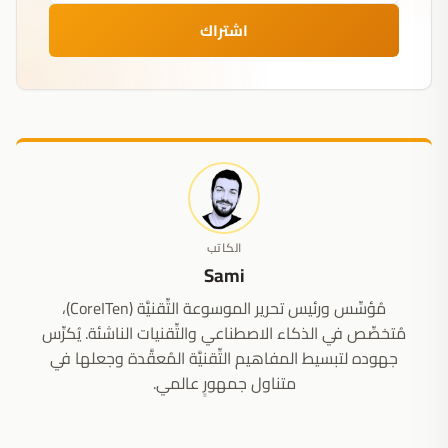
اشتراك
الكاتب
Sami
مُؤسِّس ورئيس تحرير الموسوعة التِّقنيَّة (CoreITen)،
مُتخصِّص في الذكاء الاصطناعي والتِّقنيات الناشئة. يُكرِّس
جهوده لتبسيط المفاهيم التِّقنيَّة المُعقَّدة وجعلها في
متناول جمهورٍ عالمي.