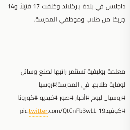
داجلاس في بلدة باركلاند وخلفت 17 قتيلاً و14
جريحًا من طلاب وموظفي المدرسة.
معلمة بوليفية تستثمر راتبها لصنع وسائل
لوقاية طلابها في المدرسة!#روسيا
#روسيا_اليوم #أخبار #صور #فيديو #كورونا
#كوفيد19 pic.
.com/QtCnFb3wLL
twitter