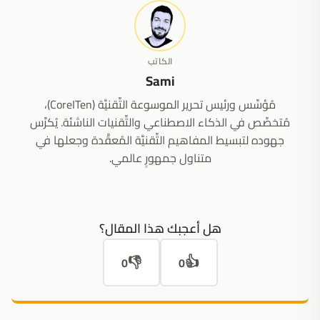
الكاتب
Sami
مُؤسِّس ورئيس تحرير الموسوعة التِّقنيَّة (CoreITen)،
مُتخصِّص في الذكاء الاصطناعي والتِّقنيات الناشئة. يُكرِّس
جهوده لتبسيط المفاهيم التِّقنيَّة المُعقَّدة وجعلها في
متناول جمهورٍ عالمي.
هل أعجبك هذا المقال؟
👎
👍
0
0