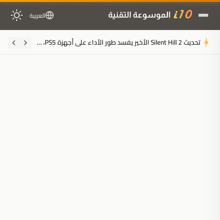
العربية
تحديث Silent Hill 2 الأخير يفسد طور الأداء على أجهزة PS5، وKonami تعد بالإصلاح
ملخَّص المقال
مُولَّد بالذكاء الاصطناعي
مدعوم بالذكاء الاصطناعي