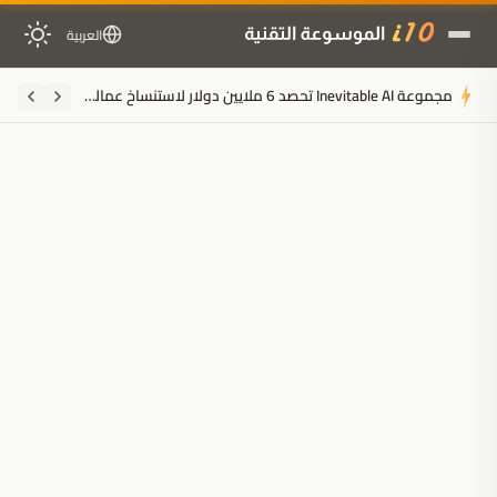
العربية
مجموعة Inevitable AI تحصد 6 ملايين دولار لاستنساخ عمالقة SaaS بدون موظفين
ملخَّص المقال
مُولَّد بالذكاء الاصطناعي
مدعوم بالذكاء الاصطناعي