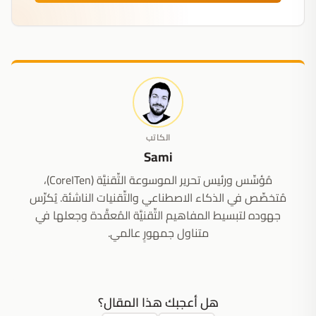
الكاتب
Sami
مُؤسِّس ورئيس تحرير الموسوعة التِّقنيَّة (CoreITen)،
مُتخصِّص في الذكاء الاصطناعي والتِّقنيات الناشئة. يُكرِّس
جهوده لتبسيط المفاهيم التِّقنيَّة المُعقَّدة وجعلها في
متناول جمهورٍ عالمي.
هل أعجبك هذا المقال؟