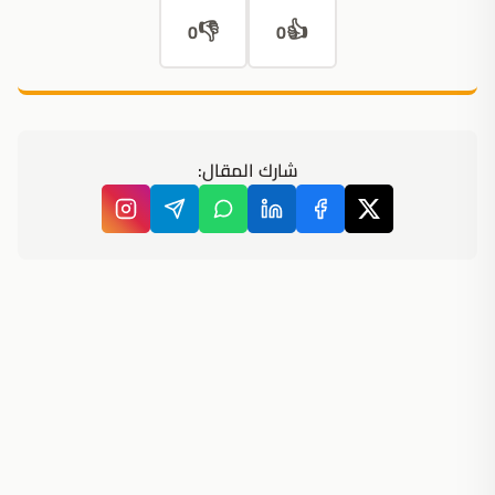
👎
👍
0
0
شارك المقال: