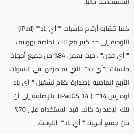
المستخدمة حاليا.
كما تتشابه أرقام حاسبات ""آي باد"" (iPad)
اللوحية إلى حد كبير مع تلك الخاصة بهواتف
""آي فون""، حيث يعمل 84% من جميع أجهزة
حاسبات ""آي باد"" التي تم طرحها في السنوات
الأربع الماضية بإصدارة نظام تشغيل ""آي باد
أوه إس 14"" ( iPadOS 14)، بالإضافة إلى أن
تلك الإصدارة كانت قيد الاستخدام على 70%
من جميع أجهزة ""آي باد"" اللوحية.