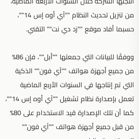
أنتجتها الشركة خلال السنوات الأربعة الماضية،
من تنزيل تحديث النظام ""آي أوه إس 14""،
حسبما أفاد موقع ""زد دي نت"" التقني.
ووفقًا للبيانات التي جمعتها ""أبل""، فإن 86%
من جميع أجهزة هواتف ""آي فون"" الذكية
التي تم إنتاجها في السنوات الأربع الماضية
تعمل بإصدارة نظام تشغيل ""آي أوه إس 14""،
كما أن تلك الإصدارة قيد الاستخدام على 80%
من قبل جميع أجهزة هواتف ""آي فون""