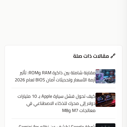
🔗 مقالات ذات صلة
مقارنة شاملة بين ذاكرة RAM وROM: تأثير
أزمة الأسعار وتحديثات أمان BIOS لعام 2026
كيف تحول فشل سيارة Apple بـ 10 مليارات
دولار إلى محرك للذكاء الاصطناعي في
معالجات M7 وM8
شركة Google تكشف عن نظام Gemini for